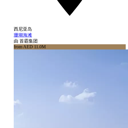
西尼亚岛
珊瑚海滩
由 首霸集团
from AED 11.0M