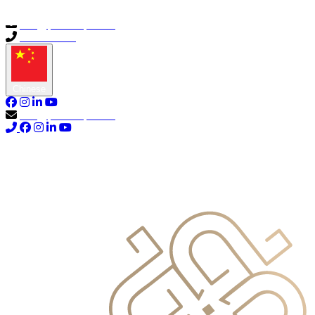
info@primocapital.ae
04 280 3528
Chinese
info@primocapital.ae