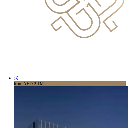
买
from AED 2.1M