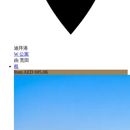
迪拜港
W 公寓
由 荒田
租
from AED 695.0K