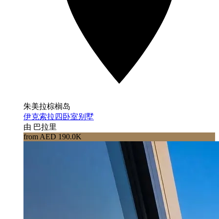
朱美拉棕榈岛
伊克索拉四卧室别墅
由 巴拉里
from AED 190.0K