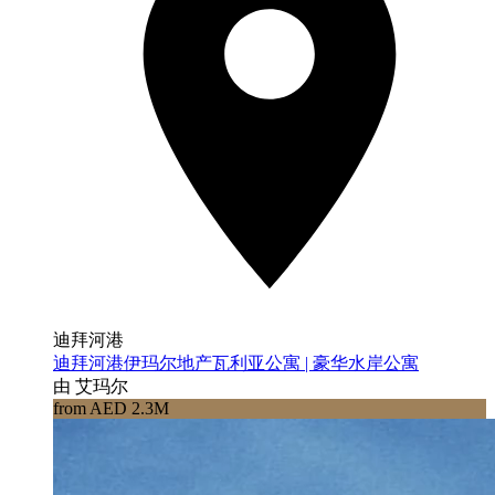
迪拜河港
迪拜河港伊玛尔地产瓦利亚公寓 | 豪华水岸公寓
由 艾玛尔
from AED 2.3M