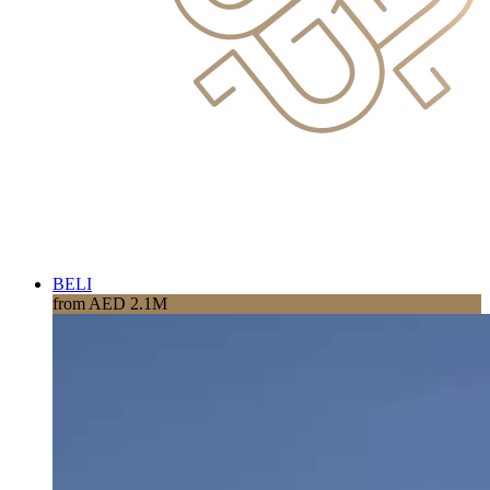
BELI
from AED 2.1M