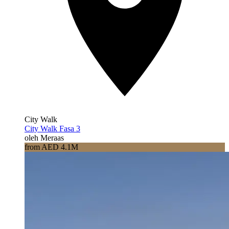
City Walk
City Walk Fasa 3
oleh Meraas
from AED 4.1M