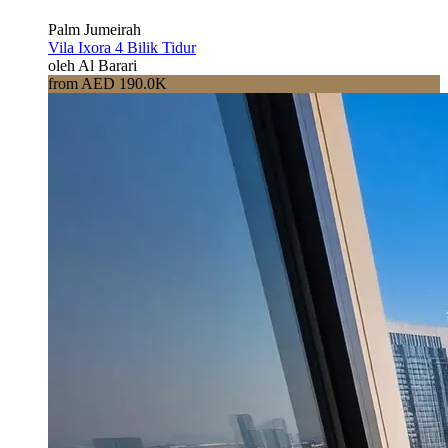
Palm Jumeirah
Vila Ixora 4 Bilik Tidur
oleh Al Barari
from AED 190.0K