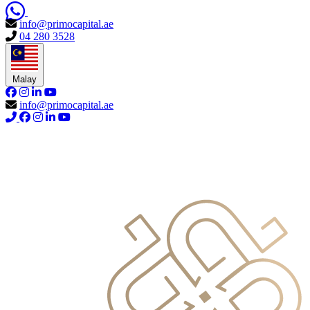
info@primocapital.ae
04 280 3528
Malay
info@primocapital.ae