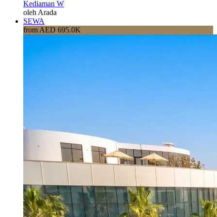
Kediaman W
oleh Arada
SEWA
from AED 695.0K