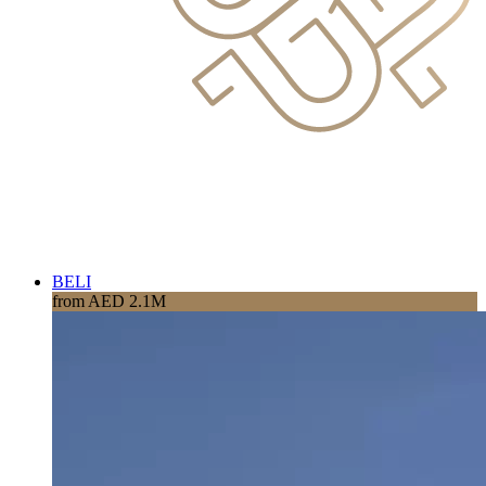
BELI
from AED 2.1M