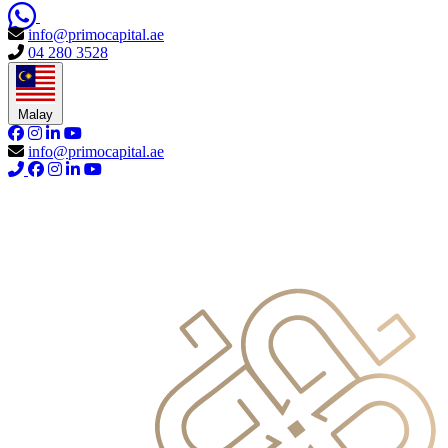
info@primocapital.ae
04 280 3528
Malay
info@primocapital.ae