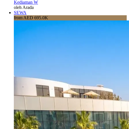
Kediaman W
oleh Arada
SEWA
from AED 695.0K