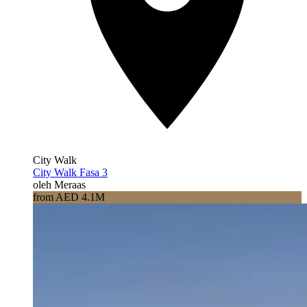
City Walk
City Walk Fasa 3
oleh Meraas
from AED 4.1M