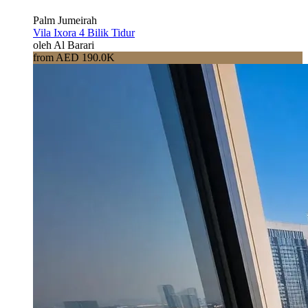
Palm Jumeirah
Vila Ixora 4 Bilik Tidur
oleh Al Barari
from AED 190.0K