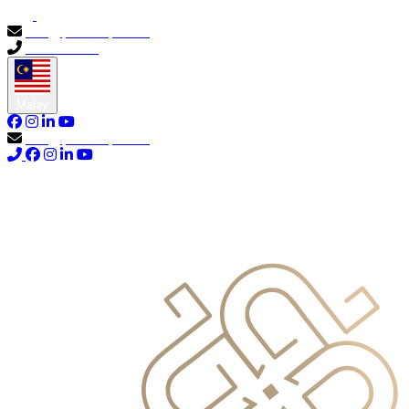
info@primocapital.ae
04 280 3528
Malay
info@primocapital.ae