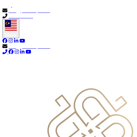
info@primocapital.ae
04 280 3528
Malay
info@primocapital.ae