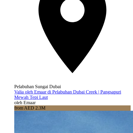
Pelabuhan Sungai Dubai
Valia oleh Emaar di Pelabuhan Dubai Creek | Pangsapuri
Mewah Tepi Laut
oleh Emaar
from AED 2.3M