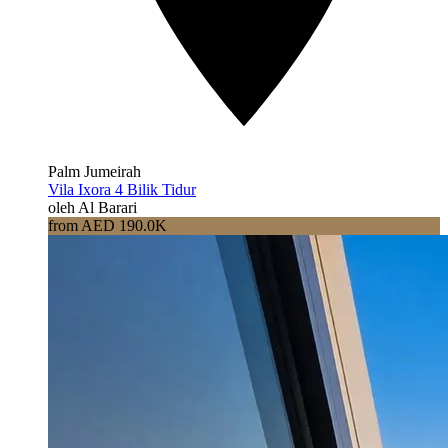
Palm Jumeirah
Vila Ixora 4 Bilik Tidur
oleh Al Barari
from AED 190.0K