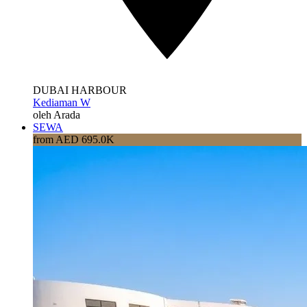
DUBAI HARBOUR
Kediaman W
oleh Arada
SEWA
from AED 695.0K