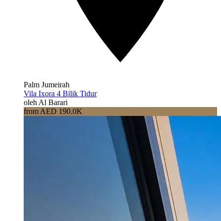
Palm Jumeirah
Vila Ixora 4 Bilik Tidur
oleh Al Barari
from AED 190.0K