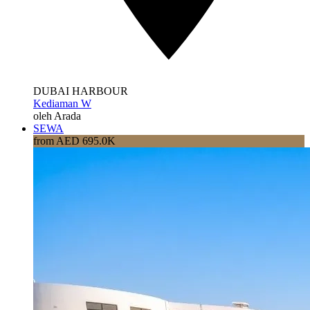
DUBAI HARBOUR
Kediaman W
oleh Arada
SEWA
from AED 695.0K