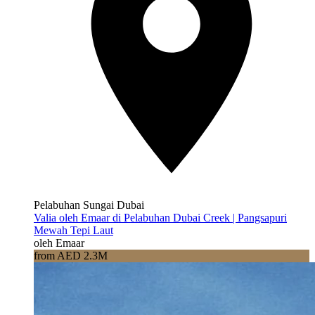
Pelabuhan Sungai Dubai
Valia oleh Emaar di Pelabuhan Dubai Creek | Pangsapuri
Mewah Tepi Laut
oleh Emaar
from AED 2.3M