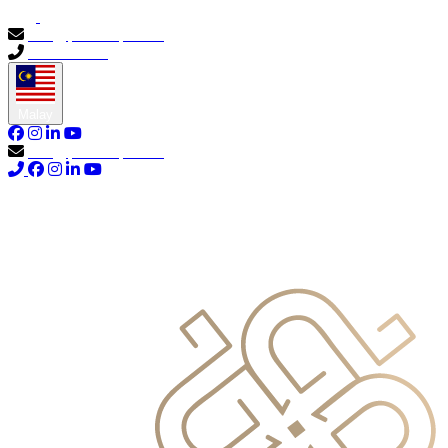
info@primocapital.ae
04 280 3528
Malay
info@primocapital.ae