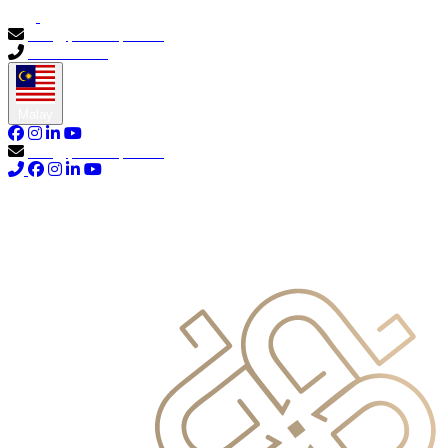
info@primocapital.ae
04 280 3528
Malay
info@primocapital.ae