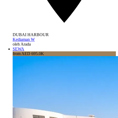
DUBAI HARBOUR
Kediaman W
oleh Arada
SEWA
from AED 695.0K