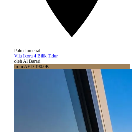
Palm Jumeirah
Vila Ixora 4 Bilik Tidur
oleh Al Barari
from AED 190.0K