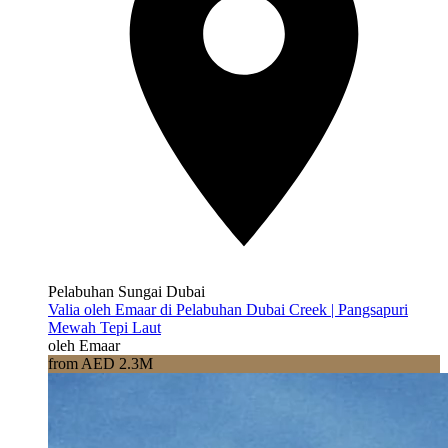
Pelabuhan Sungai Dubai
Valia oleh Emaar di Pelabuhan Dubai Creek | Pangsapuri
Mewah Tepi Laut
oleh Emaar
from AED 2.3M