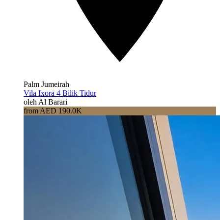
Palm Jumeirah
Vila Ixora 4 Bilik Tidur
oleh Al Barari
from AED 190.0K