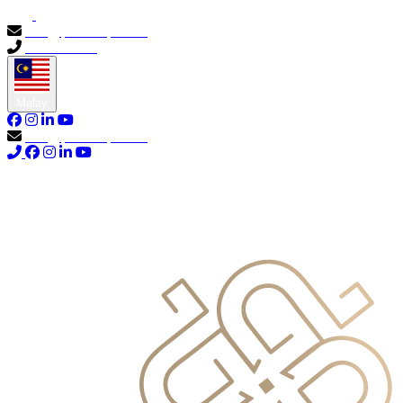
info@primocapital.ae
04 280 3528
Malay
info@primocapital.ae