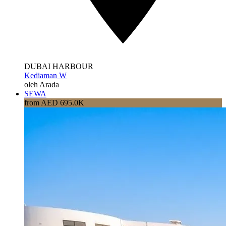
DUBAI HARBOUR
Kediaman W
oleh Arada
SEWA
from AED 695.0K