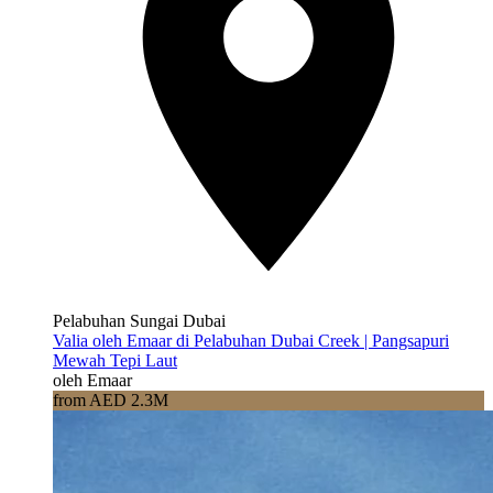
Pelabuhan Sungai Dubai
Valia oleh Emaar di Pelabuhan Dubai Creek | Pangsapuri
Mewah Tepi Laut
oleh Emaar
from AED 2.3M