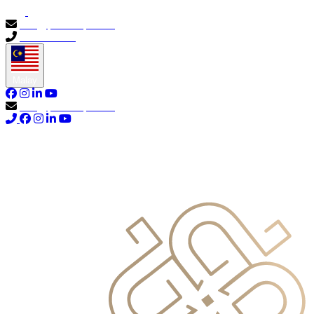
info@primocapital.ae
04 280 3528
Malay
info@primocapital.ae