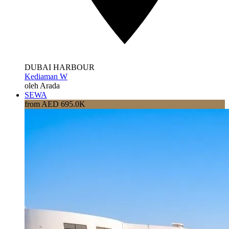
DUBAI HARBOUR
Kediaman W
oleh Arada
SEWA
from AED 695.0K