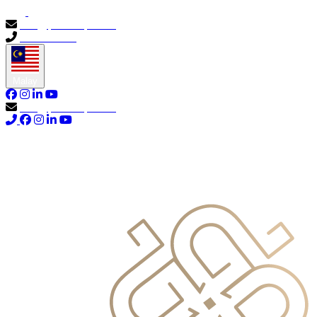
info@primocapital.ae
04 280 3528
Malay
info@primocapital.ae