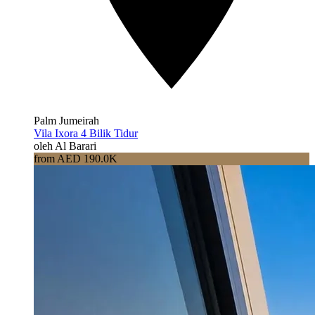
Palm Jumeirah
Vila Ixora 4 Bilik Tidur
oleh Al Barari
from AED 190.0K