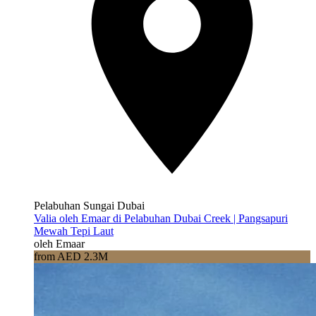
Pelabuhan Sungai Dubai
Valia oleh Emaar di Pelabuhan Dubai Creek | Pangsapuri
Mewah Tepi Laut
oleh Emaar
from AED 2.3M