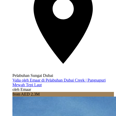
Pelabuhan Sungai Dubai
Valia oleh Emaar di Pelabuhan Dubai Creek | Pangsapuri
Mewah Tepi Laut
oleh Emaar
from AED 2.3M