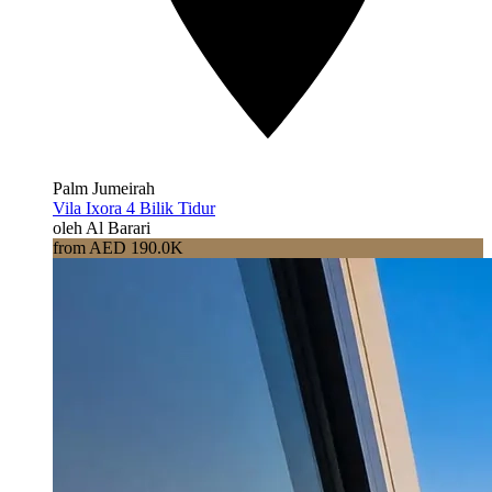
Palm Jumeirah
Vila Ixora 4 Bilik Tidur
oleh Al Barari
from AED 190.0K