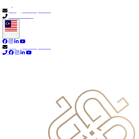
info@primocapital.ae
04 280 3528
Malay
info@primocapital.ae