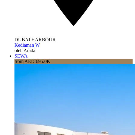
DUBAI HARBOUR
Kediaman W
oleh Arada
SEWA
from AED 695.0K