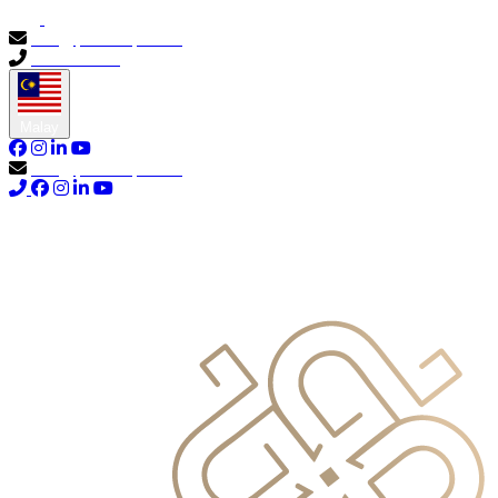
info@primocapital.ae
04 280 3528
Malay
info@primocapital.ae