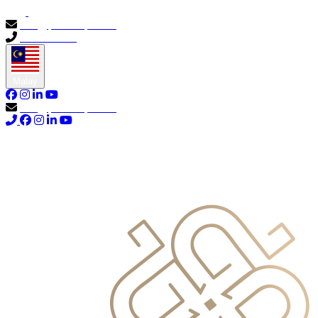
info@primocapital.ae
04 280 3528
Malay
info@primocapital.ae