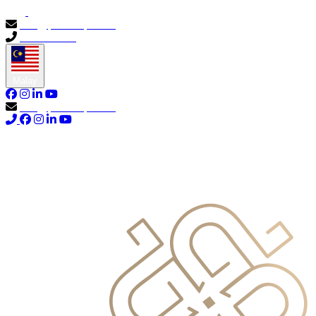
info@primocapital.ae
04 280 3528
Malay
info@primocapital.ae