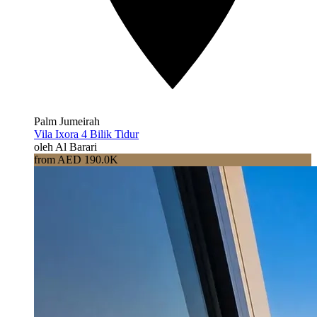
Palm Jumeirah
Vila Ixora 4 Bilik Tidur
oleh Al Barari
from AED 190.0K