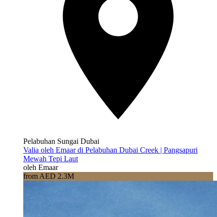
Pelabuhan Sungai Dubai
Valia oleh Emaar di Pelabuhan Dubai Creek | Pangsapuri
Mewah Tepi Laut
oleh Emaar
from AED 2.3M