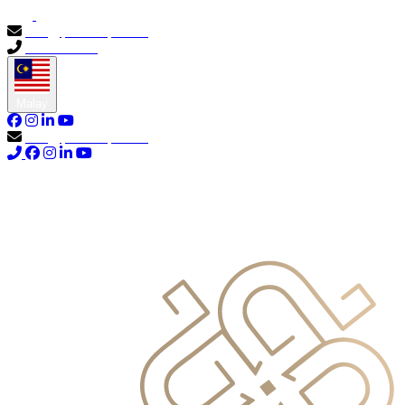
info@primocapital.ae
04 280 3528
Malay
info@primocapital.ae