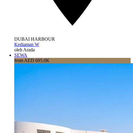
DUBAI HARBOUR
Kediaman W
oleh Arada
SEWA
from AED 695.0K