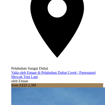
Pelabuhan Sungai Dubai
Valia oleh Emaar di Pelabuhan Dubai Creek | Pangsapuri
Mewah Tepi Laut
oleh Emaar
from AED 2.3M