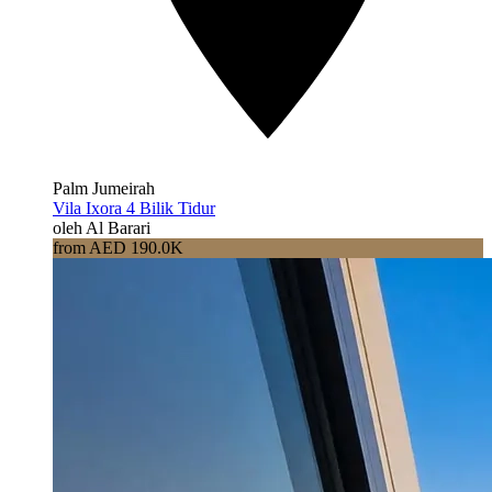
Palm Jumeirah
Vila Ixora 4 Bilik Tidur
oleh Al Barari
from AED 190.0K