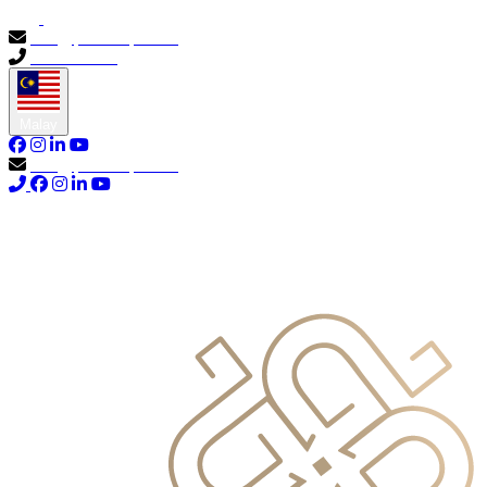
info@primocapital.ae
04 280 3528
Malay
info@primocapital.ae