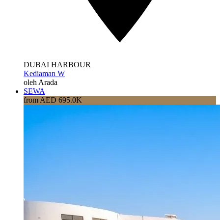
DUBAI HARBOUR
Kediaman W
oleh Arada
SEWA
from AED 695.0K