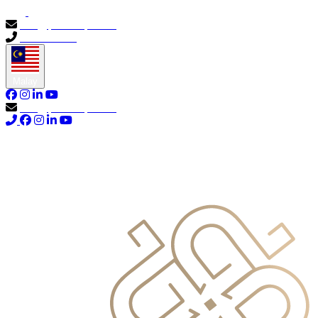
info@primocapital.ae
04 280 3528
Malay
info@primocapital.ae