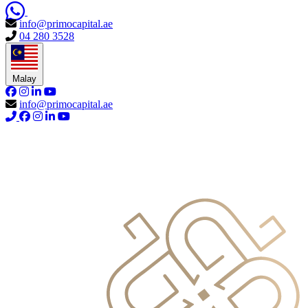
info@primocapital.ae
04 280 3528
Malay
info@primocapital.ae