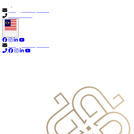
info@primocapital.ae
04 280 3528
Malay
info@primocapital.ae