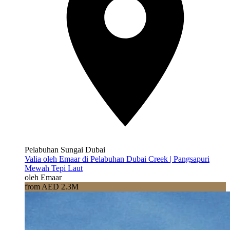
Pelabuhan Sungai Dubai
Valia oleh Emaar di Pelabuhan Dubai Creek | Pangsapuri
Mewah Tepi Laut
oleh Emaar
from AED 2.3M