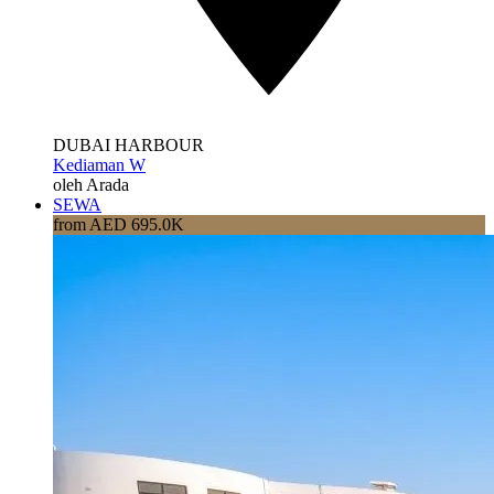
DUBAI HARBOUR
Kediaman W
oleh Arada
SEWA
from AED 695.0K