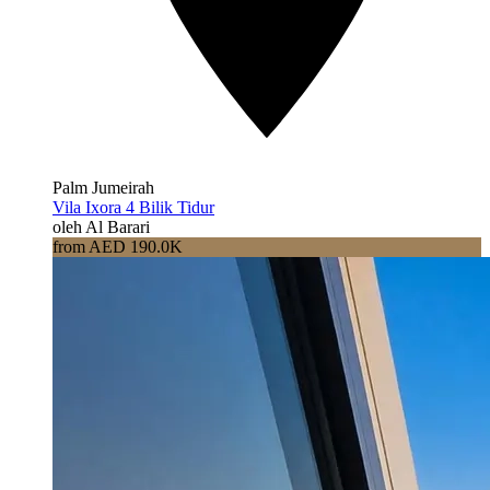
Palm Jumeirah
Vila Ixora 4 Bilik Tidur
oleh Al Barari
from AED 190.0K