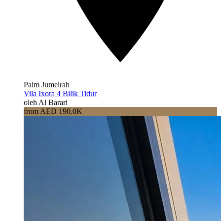
Palm Jumeirah
Vila Ixora 4 Bilik Tidur
oleh Al Barari
from AED 190.0K