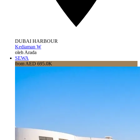
DUBAI HARBOUR
Kediaman W
oleh Arada
SEWA
from AED 695.0K