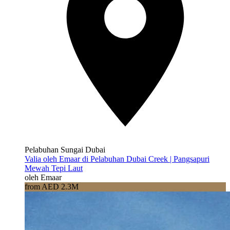
Pelabuhan Sungai Dubai
Valia oleh Emaar di Pelabuhan Dubai Creek | Pangsapuri
Mewah Tepi Laut
oleh Emaar
from AED 2.3M