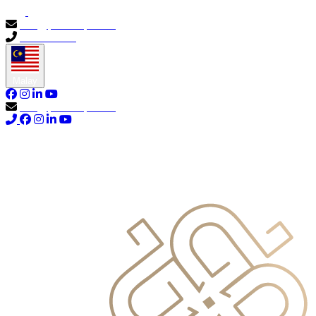
info@primocapital.ae
04 280 3528
Malay
info@primocapital.ae