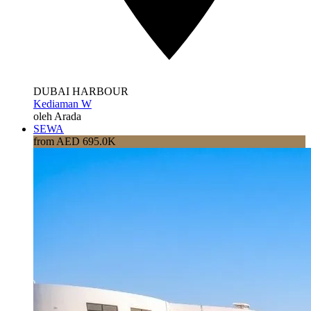
DUBAI HARBOUR
Kediaman W
oleh Arada
SEWA
from AED 695.0K