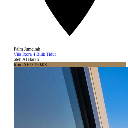
Palm Jumeirah
Vila Ixora 4 Bilik Tidur
oleh Al Barari
from AED 190.0K