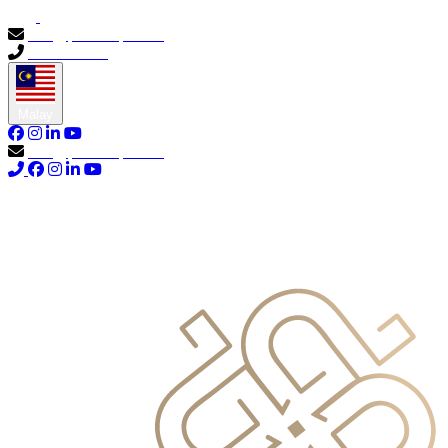
info@primocapital.ae
04 280 3528
Malay
info@primocapital.ae