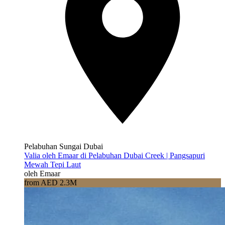
Pelabuhan Sungai Dubai
Valia oleh Emaar di Pelabuhan Dubai Creek | Pangsapuri
Mewah Tepi Laut
oleh Emaar
from AED 2.3M