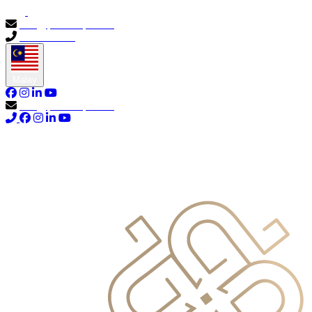
info@primocapital.ae
04 280 3528
Malay
info@primocapital.ae