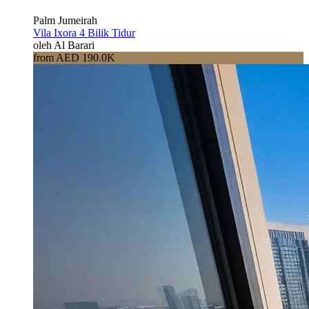
Palm Jumeirah
Vila Ixora 4 Bilik Tidur
oleh Al Barari
from AED 190.0K