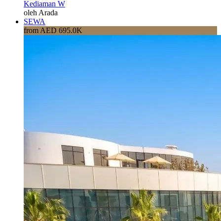
Kediaman W
oleh Arada
SEWA
from AED 695.0K