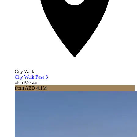
City Walk
City Walk Fasa 3
oleh Meraas
from AED 4.1M