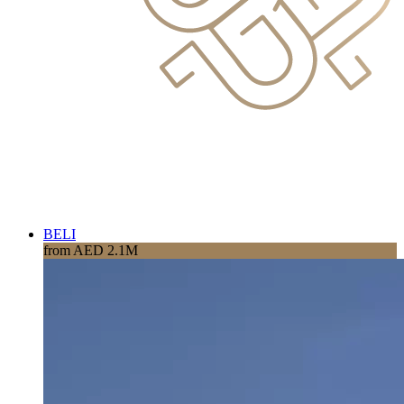
BELI
from AED 2.1M