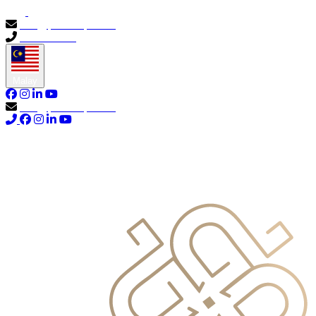
info@primocapital.ae
04 280 3528
Malay
info@primocapital.ae