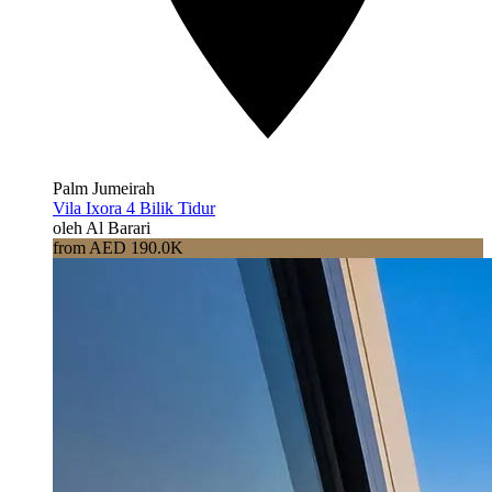
Palm Jumeirah
Vila Ixora 4 Bilik Tidur
oleh Al Barari
from AED 190.0K