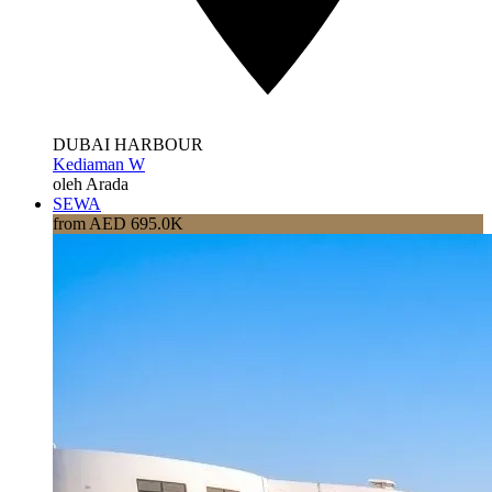
DUBAI HARBOUR
Kediaman W
oleh Arada
SEWA
from AED 695.0K