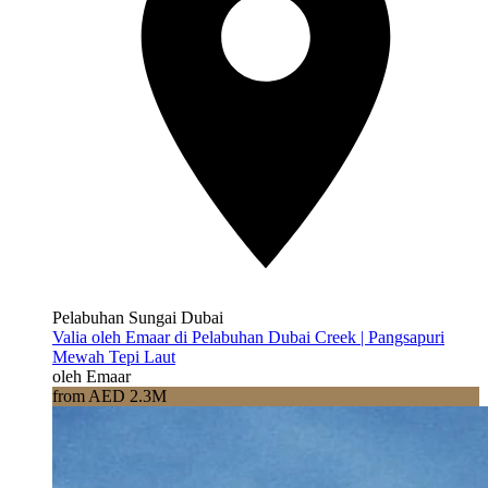
Pelabuhan Sungai Dubai
Valia oleh Emaar di Pelabuhan Dubai Creek | Pangsapuri
Mewah Tepi Laut
oleh Emaar
from AED 2.3M