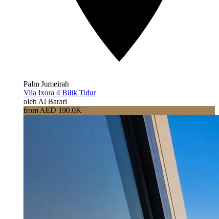
Palm Jumeirah
Vila Ixora 4 Bilik Tidur
oleh Al Barari
from AED 190.0K