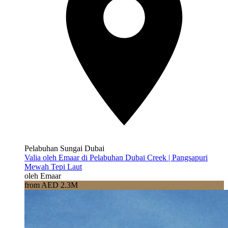
Pelabuhan Sungai Dubai
Valia oleh Emaar di Pelabuhan Dubai Creek | Pangsapuri
Mewah Tepi Laut
oleh Emaar
from AED 2.3M