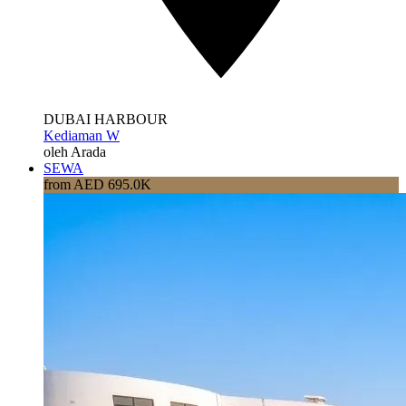
DUBAI HARBOUR
Kediaman W
oleh Arada
SEWA
from AED 695.0K