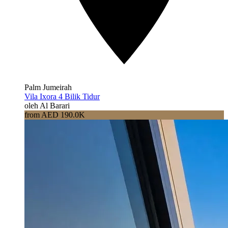
Palm Jumeirah
Vila Ixora 4 Bilik Tidur
oleh Al Barari
from AED 190.0K