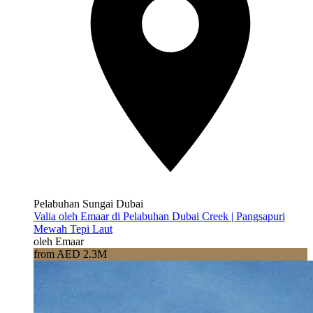
Pelabuhan Sungai Dubai
Valia oleh Emaar di Pelabuhan Dubai Creek | Pangsapuri
Mewah Tepi Laut
oleh Emaar
from AED 2.3M