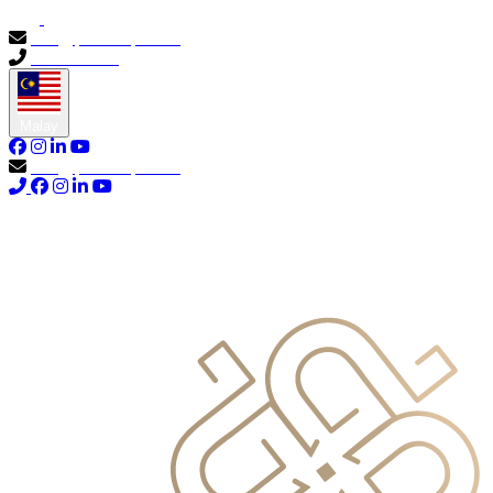
info@primocapital.ae
04 280 3528
Malay
info@primocapital.ae