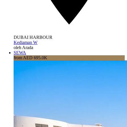
DUBAI HARBOUR
Kediaman W
oleh Arada
SEWA
from AED 695.0K