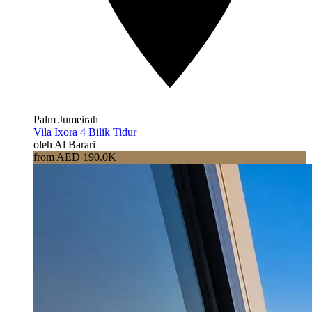
Palm Jumeirah
Vila Ixora 4 Bilik Tidur
oleh Al Barari
from AED 190.0K