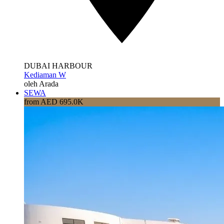
DUBAI HARBOUR
Kediaman W
oleh Arada
SEWA
from AED 695.0K