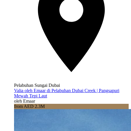
Pelabuhan Sungai Dubai
Valia oleh Emaar di Pelabuhan Dubai Creek | Pangsapuri
Mewah Tepi Laut
oleh Emaar
from AED 2.3M