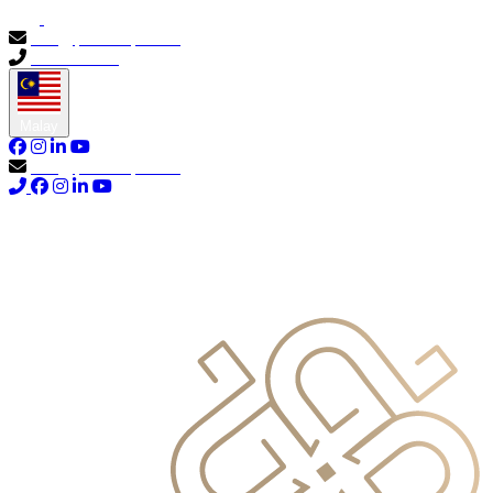
info@primocapital.ae
04 280 3528
Malay
info@primocapital.ae