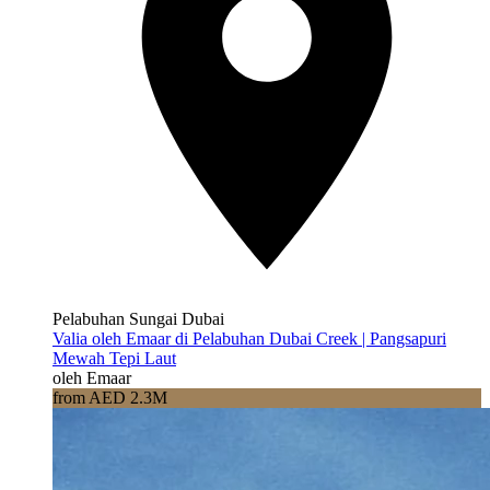
Pelabuhan Sungai Dubai
Valia oleh Emaar di Pelabuhan Dubai Creek | Pangsapuri
Mewah Tepi Laut
oleh Emaar
from AED 2.3M