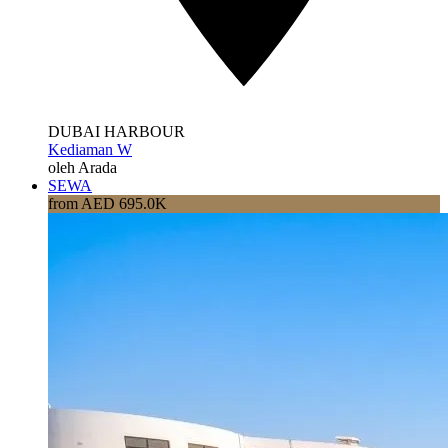
DUBAI HARBOUR
Kediaman W
oleh Arada
SEWA
from AED 695.0K