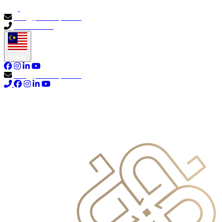
info@primocapital.ae
04 280 3528
Malay
info@primocapital.ae