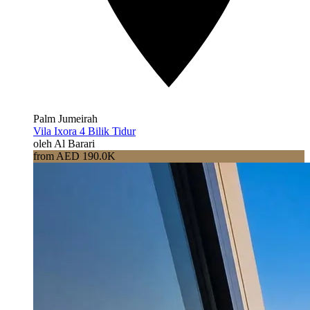
Palm Jumeirah
Vila Ixora 4 Bilik Tidur
oleh Al Barari
from AED 190.0K