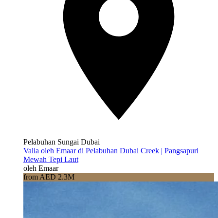
Pelabuhan Sungai Dubai
Valia oleh Emaar di Pelabuhan Dubai Creek | Pangsapuri
Mewah Tepi Laut
oleh Emaar
from AED 2.3M