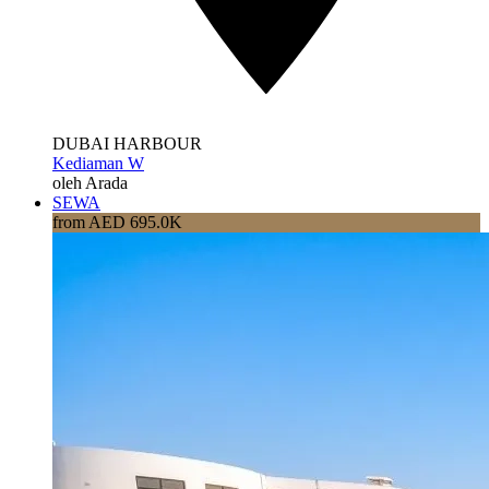
DUBAI HARBOUR
Kediaman W
oleh Arada
SEWA
from AED 695.0K