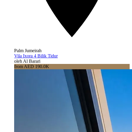
Palm Jumeirah
Vila Ixora 4 Bilik Tidur
oleh Al Barari
from AED 190.0K