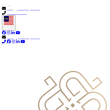
info@primocapital.ae
04 280 3528
Malay
info@primocapital.ae