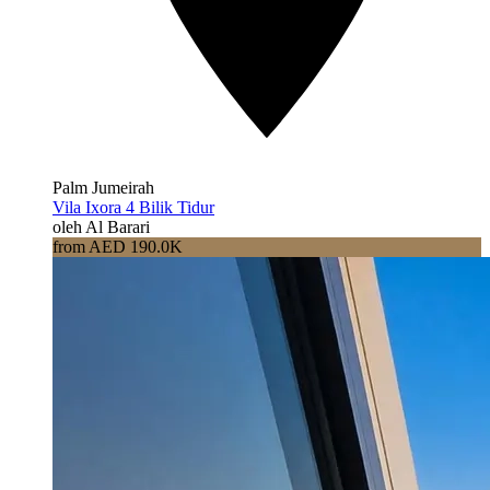
Palm Jumeirah
Vila Ixora 4 Bilik Tidur
oleh Al Barari
from AED 190.0K