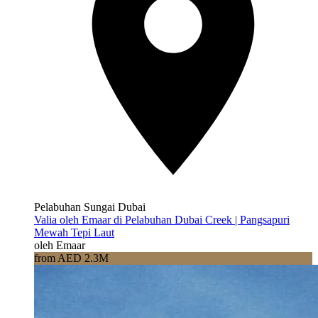
Pelabuhan Sungai Dubai
Valia oleh Emaar di Pelabuhan Dubai Creek | Pangsapuri
Mewah Tepi Laut
oleh Emaar
from AED 2.3M