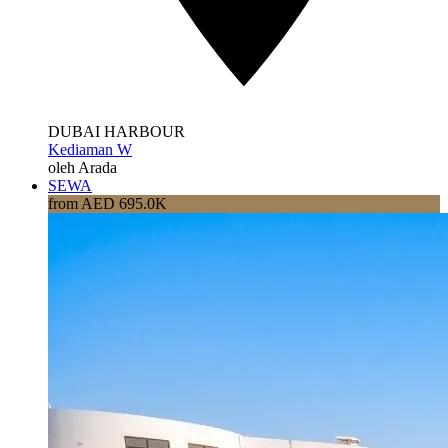
DUBAI HARBOUR
Kediaman W
oleh Arada
SEWA
from AED 695.0K