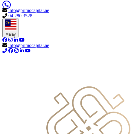
info@primocapital.ae
04 280 3528
Malay
info@primocapital.ae