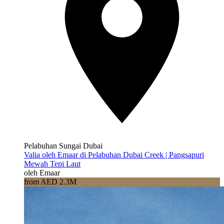
Pelabuhan Sungai Dubai
Valia oleh Emaar di Pelabuhan Dubai Creek | Pangsapuri
Mewah Tepi Laut
oleh Emaar
from AED 2.3M