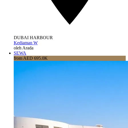
DUBAI HARBOUR
Kediaman W
oleh Arada
SEWA
from AED 695.0K