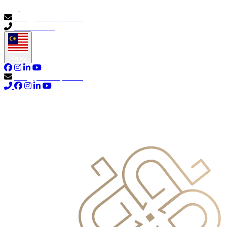
info@primocapital.ae
04 280 3528
Malay
info@primocapital.ae