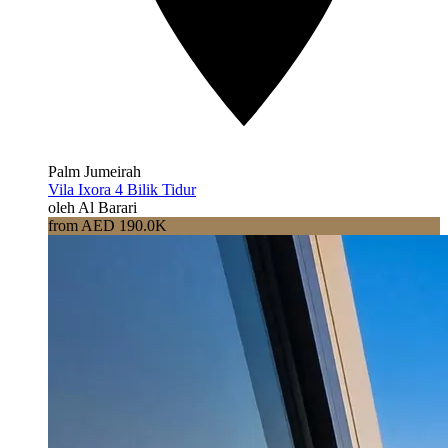
Palm Jumeirah
Vila Ixora 4 Bilik Tidur
oleh Al Barari
from AED 190.0K