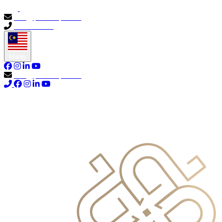
info@primocapital.ae
04 280 3528
Malay
info@primocapital.ae