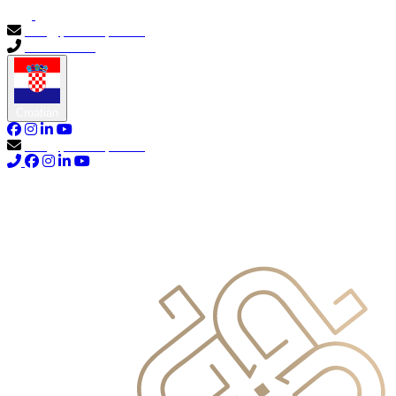
info@primocapital.ae
04 280 3528
Croatian
info@primocapital.ae