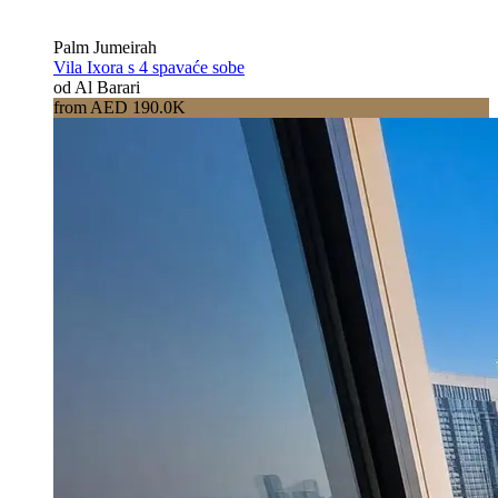
Palm Jumeirah
Vila Ixora s 4 spavaće sobe
od Al Barari
from AED 190.0K