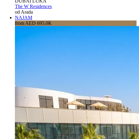
DUBAI LUKA
The W Residences
od Arada
NAJAM
from AED 695.0K