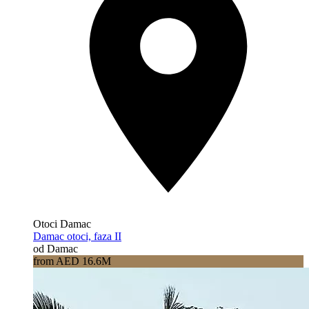
Otoci Damac
Damac otoci, faza II
od Damac
from AED 16.6M