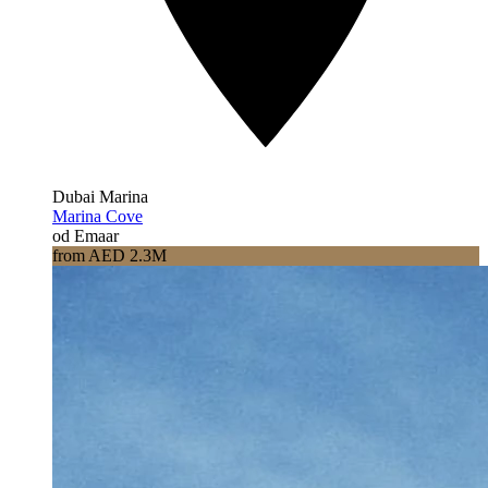
Dubai Marina
Marina Cove
od Emaar
from AED 2.3M