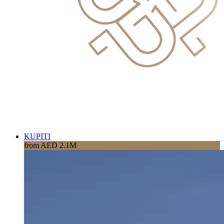
KUPITI
from AED 2.1M