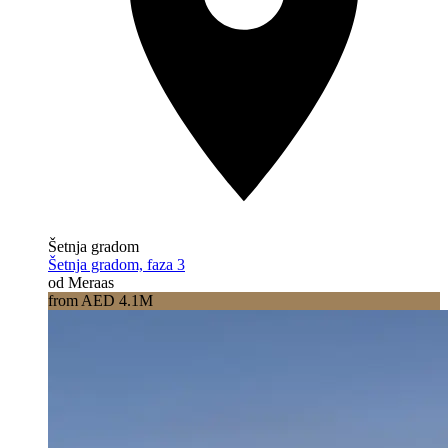
Šetnja gradom
Šetnja gradom, faza 3
od Meraas
from AED 4.1M