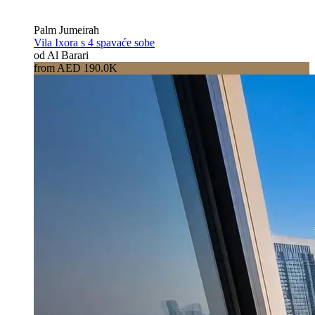
Palm Jumeirah
Vila Ixora s 4 spavaće sobe
od Al Barari
from AED 190.0K