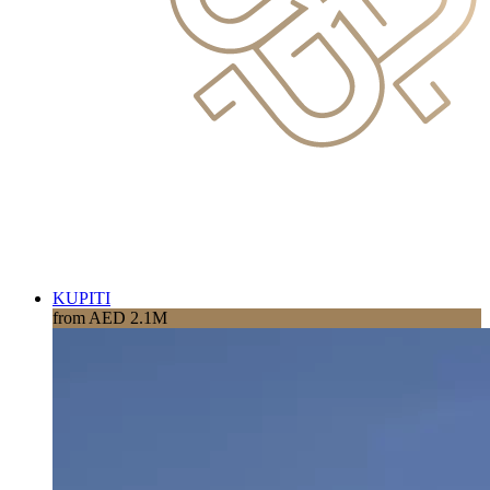
KUPITI
from AED 2.1M