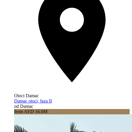
Otoci Damac
Damac otoci, faza II
od Damac
from AED 16.6M