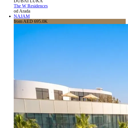
DUBAI LUKA
The W Residences
od Arada
NAJAM
from AED 695.0K