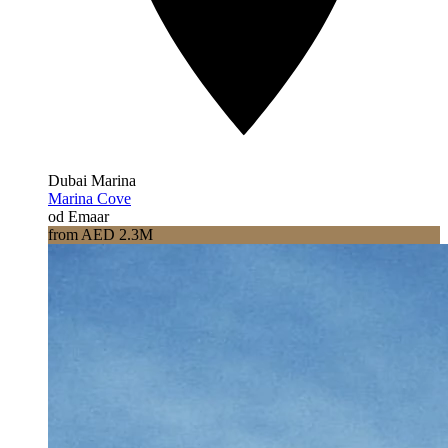
Dubai Marina
Marina Cove
od Emaar
from AED 2.3M