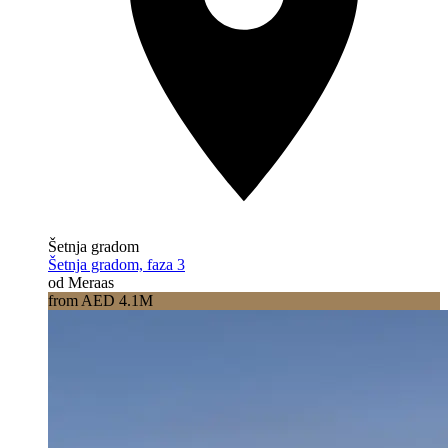
Šetnja gradom
Šetnja gradom, faza 3
od Meraas
from AED 4.1M