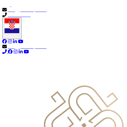
info@primocapital.ae
04 280 3528
Croatian
info@primocapital.ae