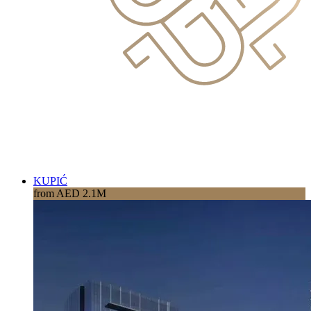
KUPIĆ
from AED 2.1M