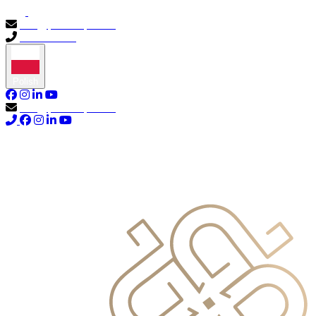
info@primocapital.ae
04 280 3528
Polish
info@primocapital.ae