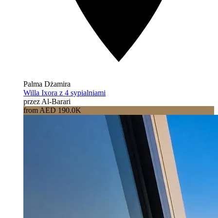
Palma Dżamira
Willa Ixora z 4 sypialniami
przez Al-Barari
from AED 190.0K