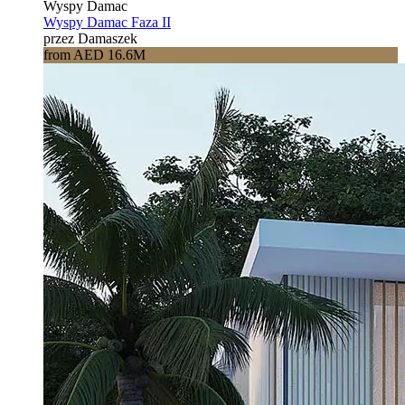
Wyspy Damac
Wyspy Damac Faza II
przez Damaszek
from AED 16.6M