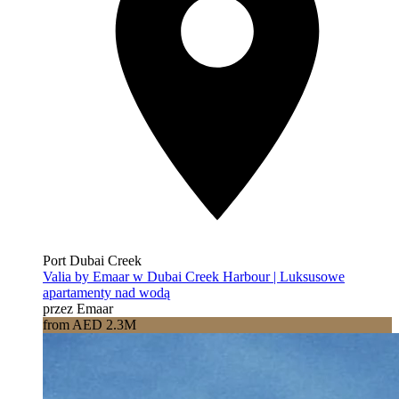
Port Dubai Creek
Valia by Emaar w Dubai Creek Harbour | Luksusowe
apartamenty nad wodą
przez Emaar
from AED 2.3M