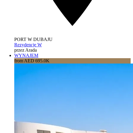
PORT W DUBAJU
Rezydencje W
przez Arada
WYNAJEM
from AED 695.0K