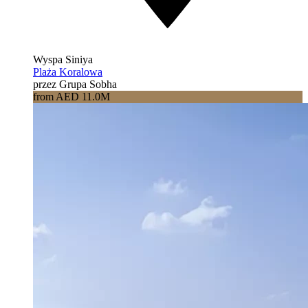
Wyspa Siniya
Plaża Koralowa
przez Grupa Sobha
from AED 11.0M