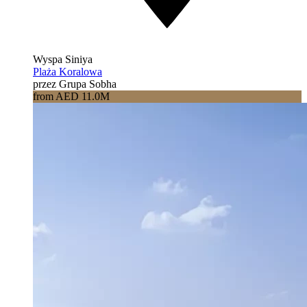
Wyspa Siniya
Plaża Koralowa
przez Grupa Sobha
from AED 11.0M