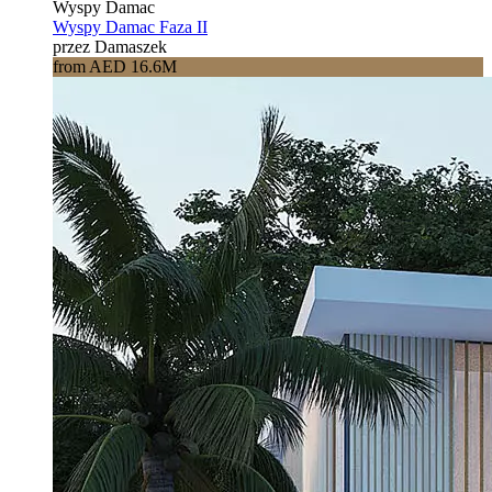
Wyspy Damac
Wyspy Damac Faza II
przez Damaszek
from AED 16.6M