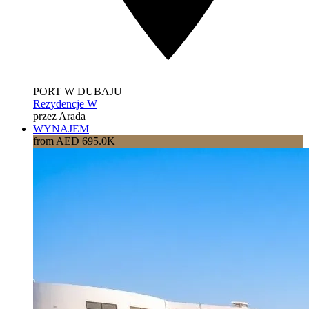
PORT W DUBAJU
Rezydencje W
przez Arada
WYNAJEM
from AED 695.0K