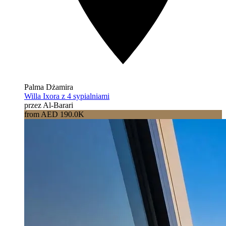
Palma Dżamira
Willa Ixora z 4 sypialniami
przez Al-Barari
from AED 190.0K