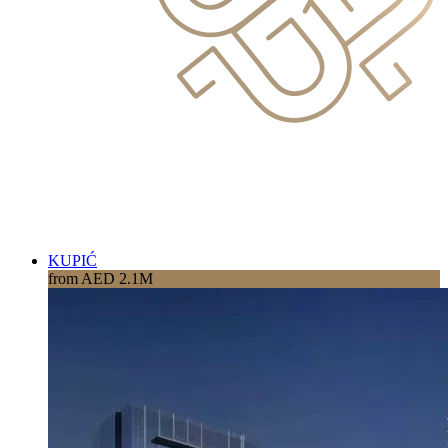
KUPIĆ
from AED 2.1M