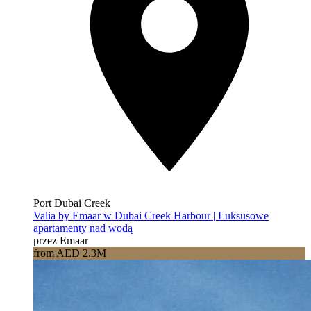
Port Dubai Creek
Valia by Emaar w Dubai Creek Harbour | Luksusowe
apartamenty nad wodą
przez Emaar
from AED 2.3M