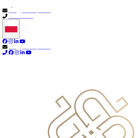
info@primocapital.ae
04 280 3528
Polish
info@primocapital.ae