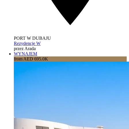
PORT W DUBAJU
Rezydencje W
przez Arada
WYNAJEM
from AED 695.0K