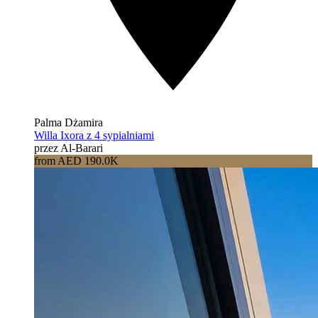
Palma Dżamira
Willa Ixora z 4 sypialniami
przez Al-Barari
from AED 190.0K