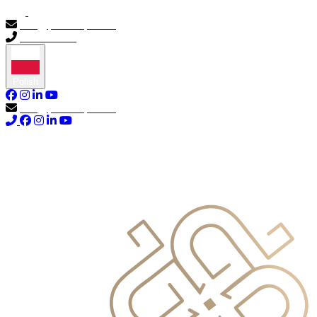
info@primocapital.ae
04 280 3528
Polish
info@primocapital.ae