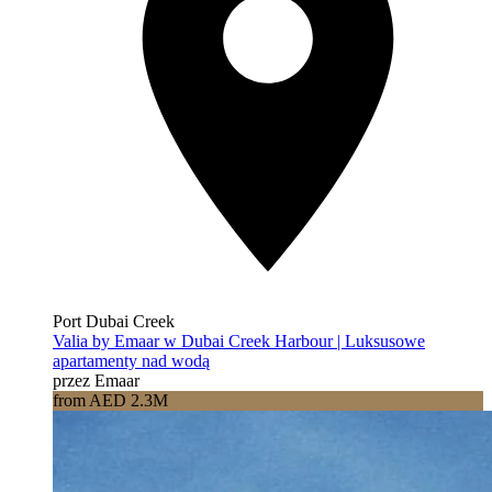
Port Dubai Creek
Valia by Emaar w Dubai Creek Harbour | Luksusowe
apartamenty nad wodą
przez Emaar
from AED 2.3M