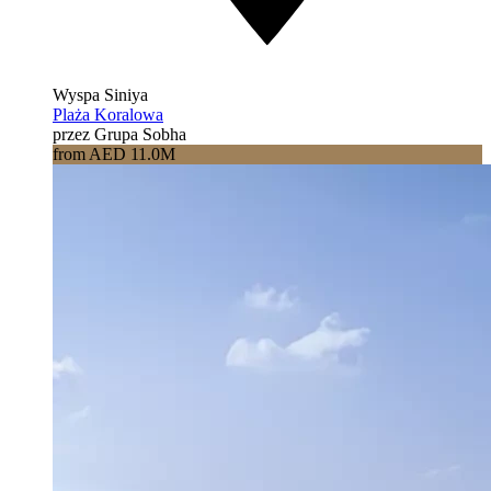
Wyspa Siniya
Plaża Koralowa
przez Grupa Sobha
from AED 11.0M