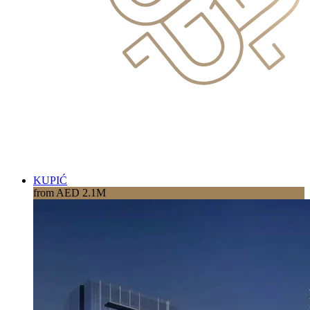
KUPIĆ
from AED 2.1M