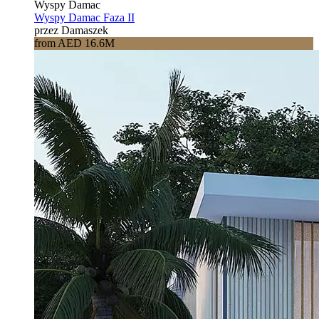
Wyspy Damac
Wyspy Damac Faza II
przez Damaszek
from AED 16.6M