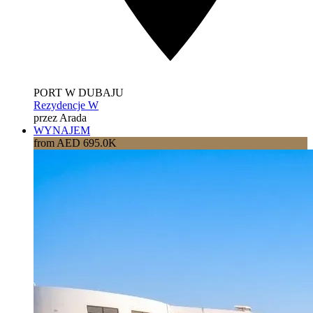
PORT W DUBAJU
Rezydencje W
przez Arada
WYNAJEM
from AED 695.0K