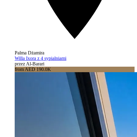
Palma Dżamira
Willa Ixora z 4 sypialniami
przez Al-Barari
from AED 190.0K