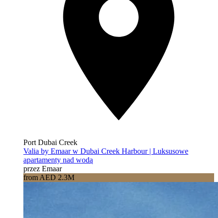
Port Dubai Creek
Valia by Emaar w Dubai Creek Harbour | Luksusowe
apartamenty nad wodą
przez Emaar
from AED 2.3M