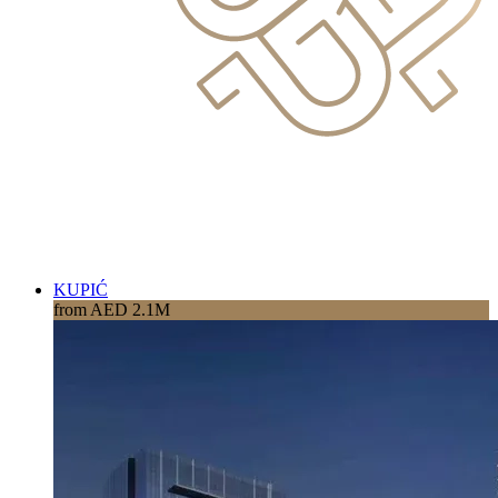
KUPIĆ
from AED 2.1M