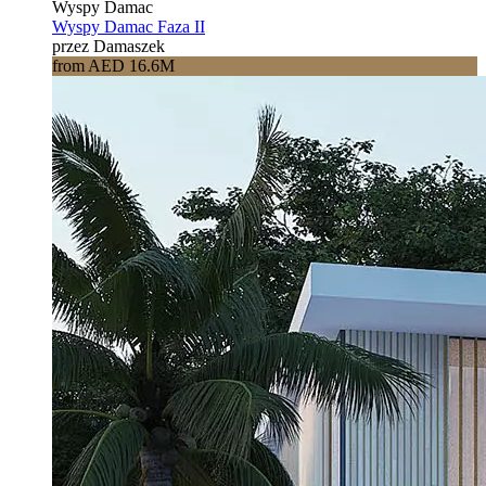
Wyspy Damac
Wyspy Damac Faza II
przez Damaszek
from AED 16.6M