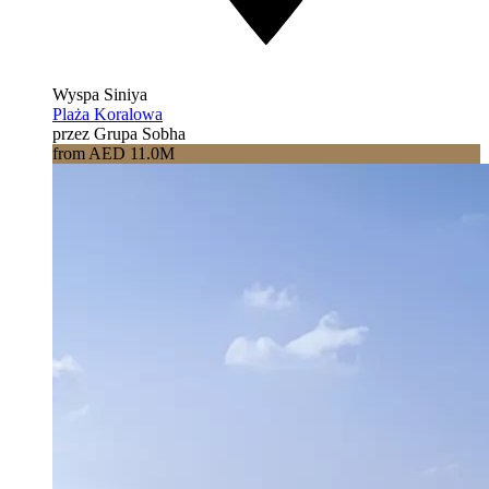
Wyspa Siniya
Plaża Koralowa
przez Grupa Sobha
from AED 11.0M