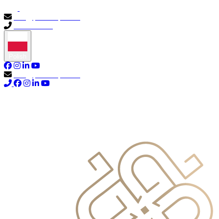
info@primocapital.ae
04 280 3528
Polish
info@primocapital.ae