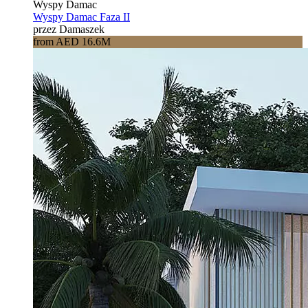
Wyspy Damac
Wyspy Damac Faza II
przez Damaszek
from AED 16.6M