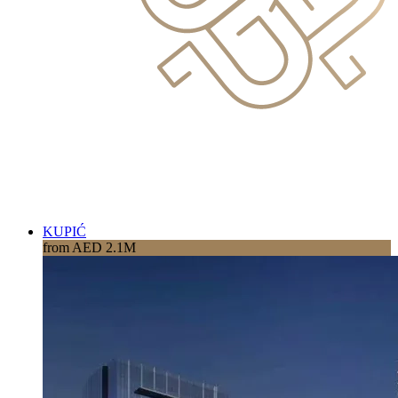
KUPIĆ
from AED 2.1M