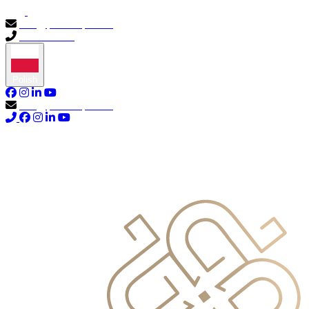
info@primocapital.ae
04 280 3528
Polish
info@primocapital.ae