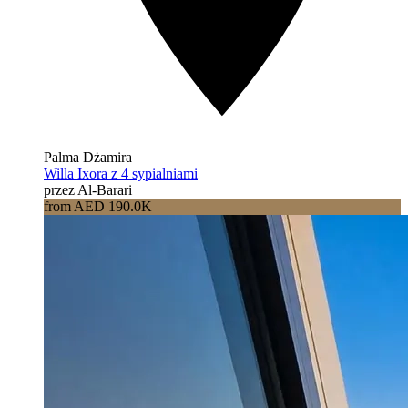
Palma Dżamira
Willa Ixora z 4 sypialniami
przez Al-Barari
from AED 190.0K