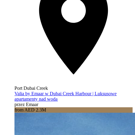
Port Dubai Creek
Valia by Emaar w Dubai Creek Harbour | Luksusowe
apartamenty nad wodą
przez Emaar
from AED 2.3M