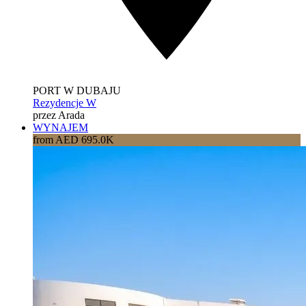
PORT W DUBAJU
Rezydencje W
przez Arada
WYNAJEM
from AED 695.0K