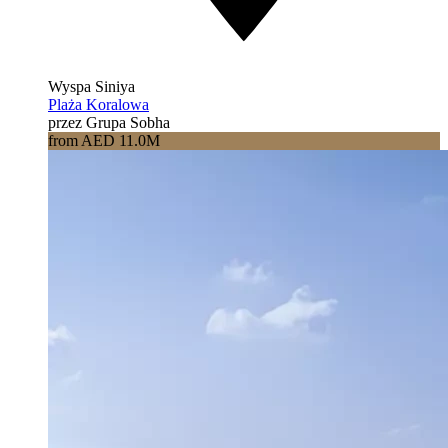
Wyspa Siniya
Plaża Koralowa
przez Grupa Sobha
from AED 11.0M