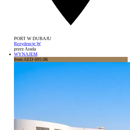
PORT W DUBAJU
Rezydencje W
przez Arada
WYNAJEM
from AED 695.0K