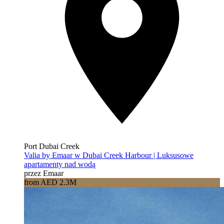
Port Dubai Creek
Valia by Emaar w Dubai Creek Harbour | Luksusowe
apartamenty nad wodą
przez Emaar
from AED 2.3M