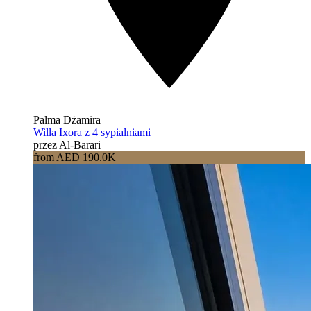
Palma Dżamira
Willa Ixora z 4 sypialniami
przez Al-Barari
from AED 190.0K