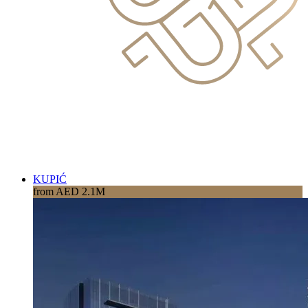
KUPIĆ
from AED 2.1M