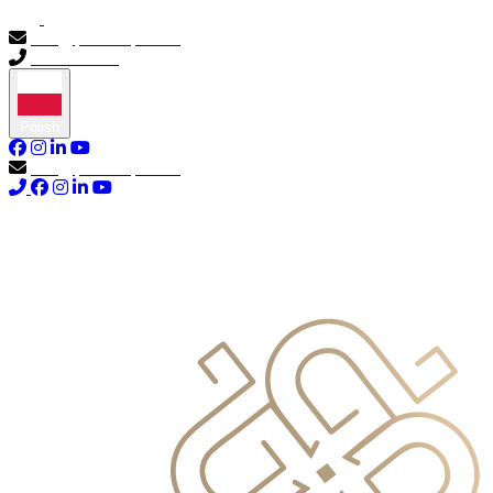
info@primocapital.ae
04 280 3528
Polish
info@primocapital.ae