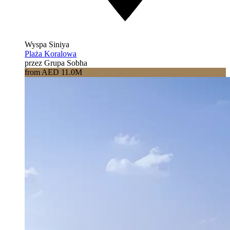
Wyspa Siniya
Plaża Koralowa
przez Grupa Sobha
from AED 11.0M