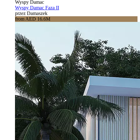
Wyspy Damac
Wyspy Damac Faza II
przez Damaszek
from AED 16.6M