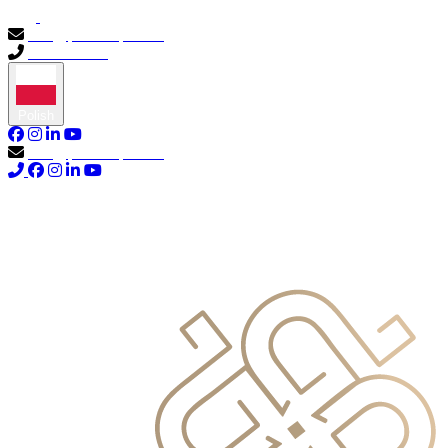
info@primocapital.ae
04 280 3528
Polish
info@primocapital.ae