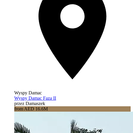
Wyspy Damac
Wyspy Damac Faza II
przez Damaszek
from AED 16.6M