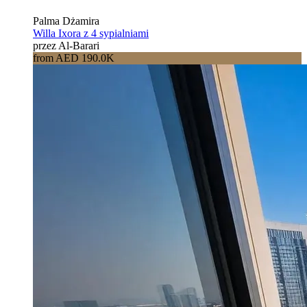
Palma Dżamira
Willa Ixora z 4 sypialniami
przez Al-Barari
from AED 190.0K