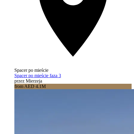
Spacer po mieście
Spacer po mieście faza 3
przez Mierzeja
from AED 4.1M