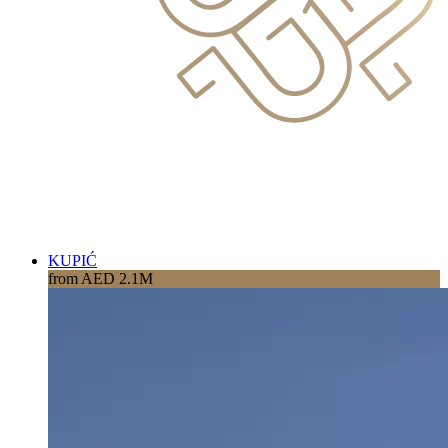
KUPIĆ
from AED 2.1M