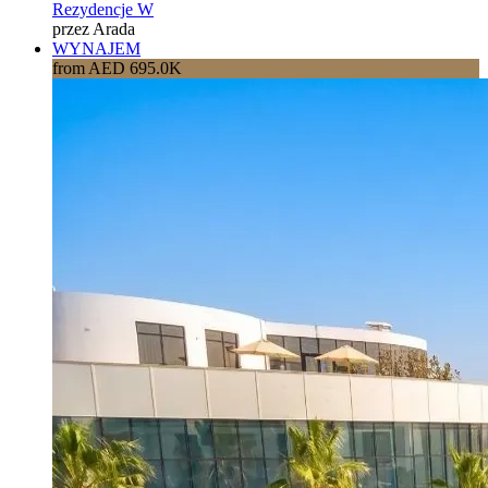
Rezydencje W
przez Arada
WYNAJEM
from AED 695.0K