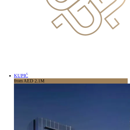
KUPIĆ
from AED 2.1M