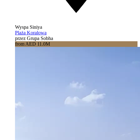
Wyspa Siniya
Plaża Koralowa
przez Grupa Sobha
from AED 11.0M