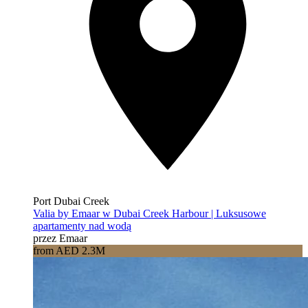
Port Dubai Creek
Valia by Emaar w Dubai Creek Harbour | Luksusowe
apartamenty nad wodą
przez Emaar
from AED 2.3M