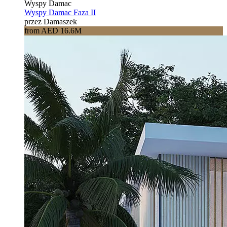
Wyspy Damac
Wyspy Damac Faza II
przez Damaszek
from AED 16.6M