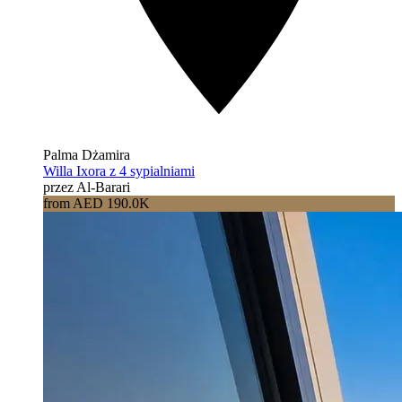
Palma Dżamira
Willa Ixora z 4 sypialniami
przez Al-Barari
from AED 190.0K