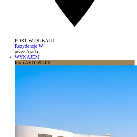
PORT W DUBAJU
Rezydencje W
przez Arada
WYNAJEM
from AED 695.0K