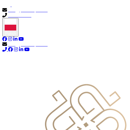
info@primocapital.ae
04 280 3528
Polish
info@primocapital.ae