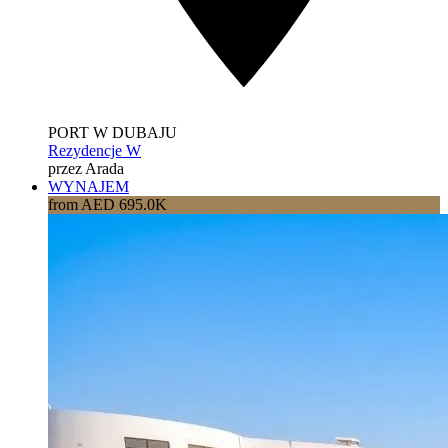
PORT W DUBAJU
Rezydencje W
przez Arada
WYNAJEM
from AED 695.0K