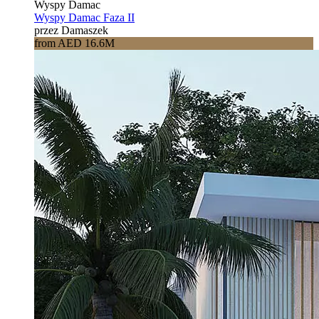
Wyspy Damac
Wyspy Damac Faza II
przez Damaszek
from AED 16.6M