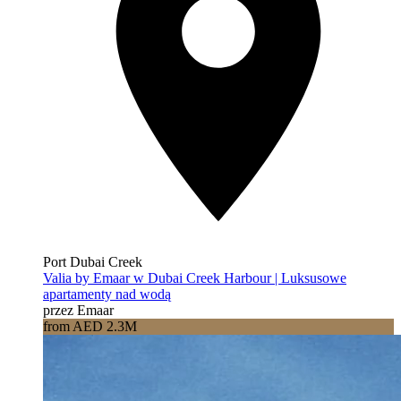
Port Dubai Creek
Valia by Emaar w Dubai Creek Harbour | Luksusowe
apartamenty nad wodą
przez Emaar
from AED 2.3M