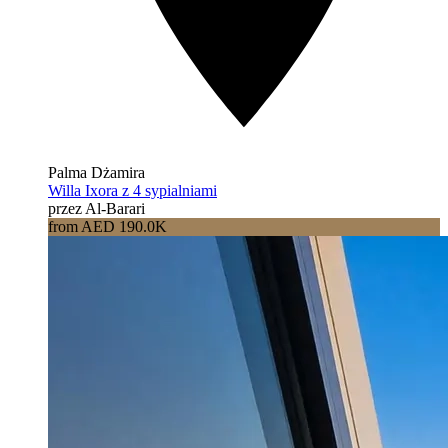
Palma Dżamira
Willa Ixora z 4 sypialniami
przez Al-Barari
from AED 190.0K