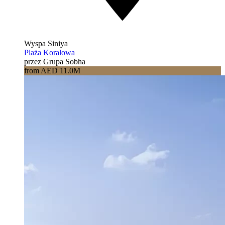
Wyspa Siniya
Plaża Koralowa
przez Grupa Sobha
from AED 11.0M