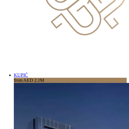
KUPIĆ
from AED 2.1M