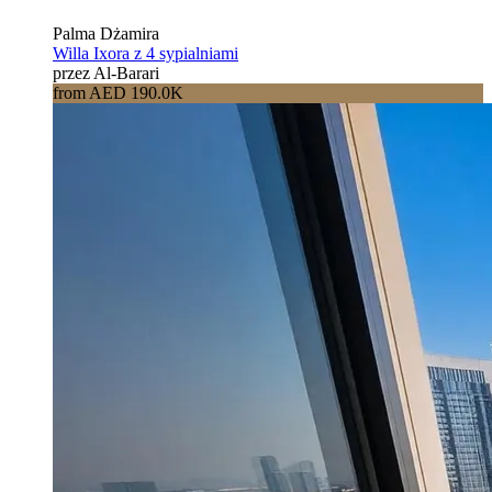
Palma Dżamira
Willa Ixora z 4 sypialniami
przez Al-Barari
from AED 190.0K