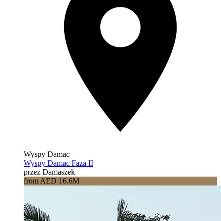
Wyspy Damac
Wyspy Damac Faza II
przez Damaszek
from AED 16.6M