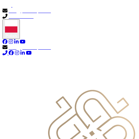
info@primocapital.ae
04 280 3528
Polish
info@primocapital.ae