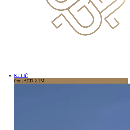
KUPIĆ
from AED 2.1M