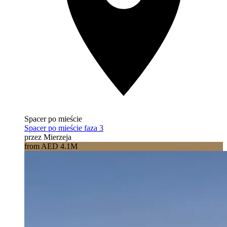
Spacer po mieście
Spacer po mieście faza 3
przez Mierzeja
from AED 4.1M