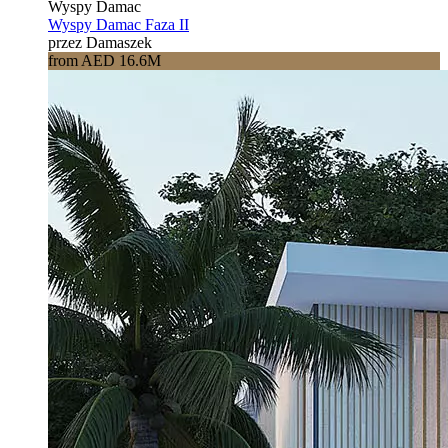
Wyspy Damac
Wyspy Damac Faza II
przez Damaszek
from AED 16.6M