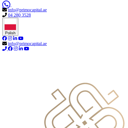
info@primocapital.ae
04 280 3528
Polish
info@primocapital.ae