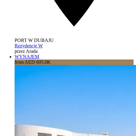
PORT W DUBAJU
Rezydencje W
przez Arada
WYNAJEM
from AED 695.0K