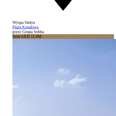
Wyspa Siniya
Plaża Koralowa
przez Grupa Sobha
from AED 11.0M