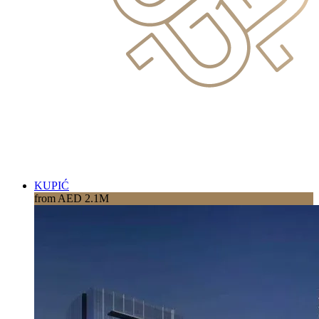
KUPIĆ
from AED 2.1M