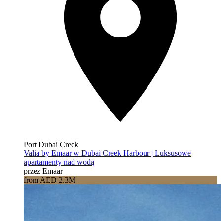
Port Dubai Creek
Valia by Emaar w Dubai Creek Harbour | Luksusowe
apartamenty nad wodą
przez Emaar
from AED 2.3M