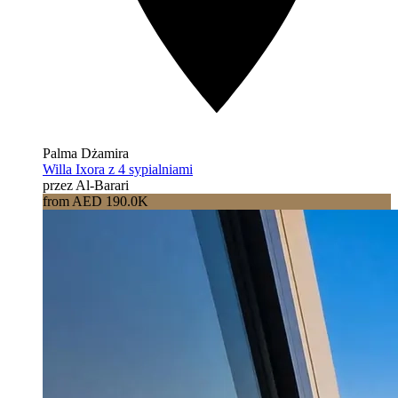
Palma Dżamira
Willa Ixora z 4 sypialniami
przez Al-Barari
from AED 190.0K