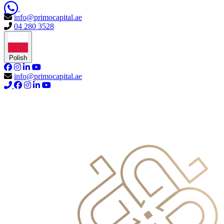
info@primocapital.ae
04 280 3528
Polish
info@primocapital.ae