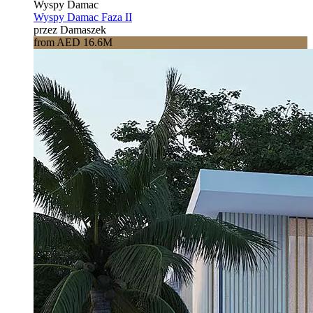
Wyspy Damac
Wyspy Damac Faza II
przez Damaszek
from AED 16.6M