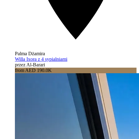
Palma Dżamira
Willa Ixora z 4 sypialniami
przez Al-Barari
from AED 190.0K