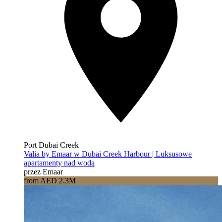
Port Dubai Creek
Valia by Emaar w Dubai Creek Harbour | Luksusowe
apartamenty nad wodą
przez Emaar
from AED 2.3M