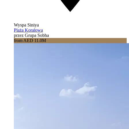
Wyspa Siniya
Plaża Koralowa
przez Grupa Sobha
from AED 11.0M