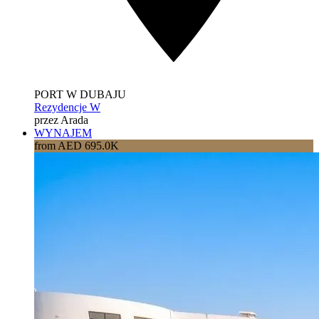
PORT W DUBAJU
Rezydencje W
przez Arada
WYNAJEM
from AED 695.0K