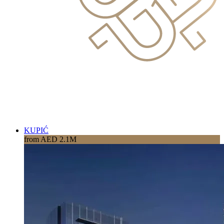
KUPIĆ
from AED 2.1M