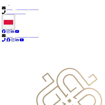
info@primocapital.ae
04 280 3528
Polish
info@primocapital.ae