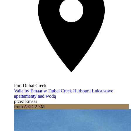
Port Dubai Creek
Valia by Emaar w Dubai Creek Harbour | Luksusowe
apartamenty nad wodą
przez Emaar
from AED 2.3M