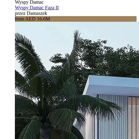
Wyspy Damac
Wyspy Damac Faza II
przez Damaszek
from AED 16.6M