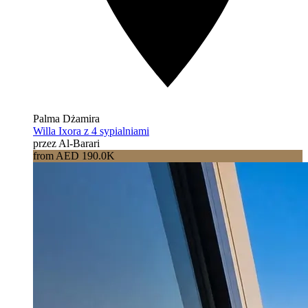
Palma Dżamira
Willa Ixora z 4 sypialniami
przez Al-Barari
from AED 190.0K