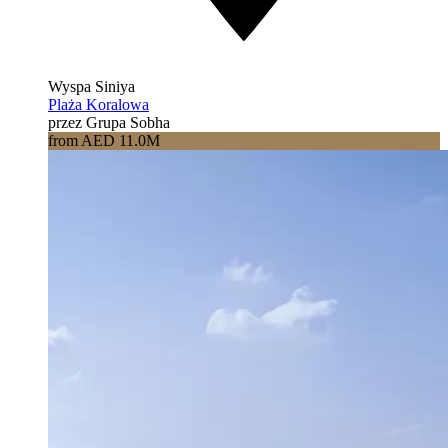
Wyspa Siniya
Plaża Koralowa
przez Grupa Sobha
from AED 11.0M