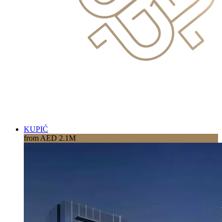
KUPIĆ
from AED 2.1M