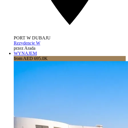
PORT W DUBAJU
Rezydencje W
przez Arada
WYNAJEM
from AED 695.0K