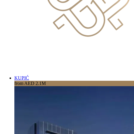
KUPIĆ
from AED 2.1M