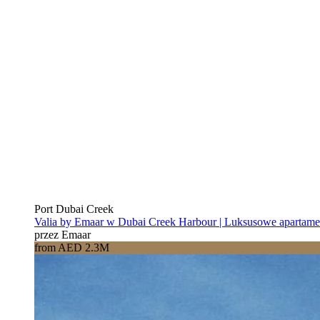
Port Dubai Creek
Valia by Emaar w Dubai Creek Harbour | Luksusowe apartam
przez Emaar
from AED 2.3M