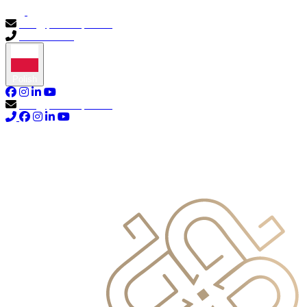
info@primocapital.ae
04 280 3528
Polish
info@primocapital.ae