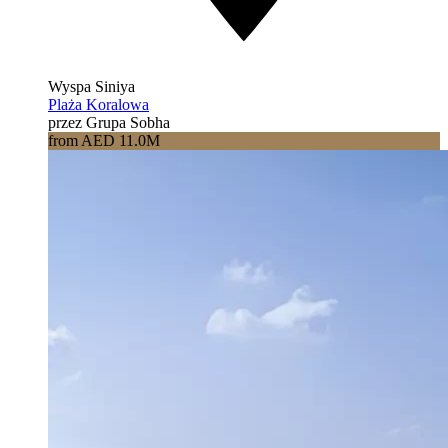
Wyspa Siniya
Plaża Koralowa
przez Grupa Sobha
from AED 11.0M