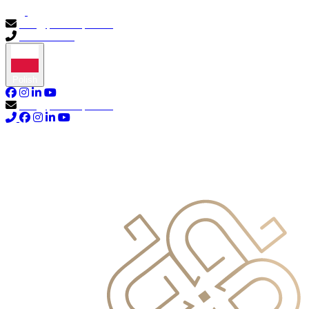
info@primocapital.ae
04 280 3528
Polish
info@primocapital.ae