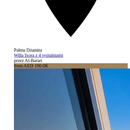
Palma Dżamira
Willa Ixora z 4 sypialniami
przez Al-Barari
from AED 190.0K