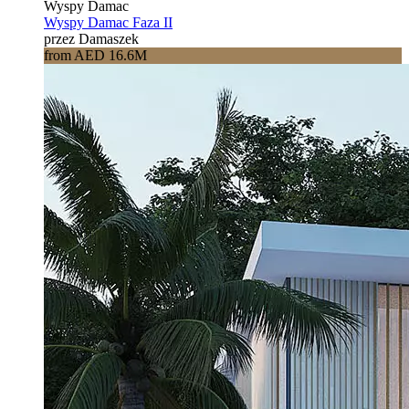
Wyspy Damac
Wyspy Damac Faza II
przez Damaszek
from AED 16.6M