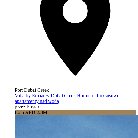
Port Dubai Creek
Valia by Emaar w Dubai Creek Harbour | Luksusowe
apartamenty nad wodą
przez Emaar
from AED 2.3M