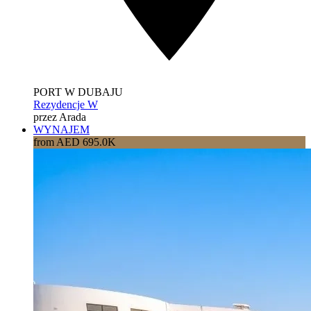
PORT W DUBAJU
Rezydencje W
przez Arada
WYNAJEM
from AED 695.0K