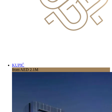
KUPIĆ
from AED 2.1M