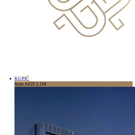
KUPIĆ
from AED 2.1M