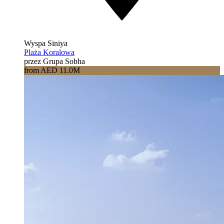
Wyspa Siniya
Plaża Koralowa
przez Grupa Sobha
from AED 11.0M