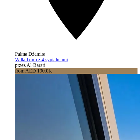
Palma Dżamira
Willa Ixora z 4 sypialniami
przez Al-Barari
from AED 190.0K