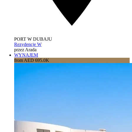
PORT W DUBAJU
Rezydencje W
przez Arada
WYNAJEM
from AED 695.0K