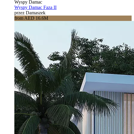
Wyspy Damac
Wyspy Damac Faza II
przez Damaszek
from AED 16.6M