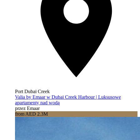
Port Dubai Creek
Valia by Emaar w Dubai Creek Harbour | Luksusowe
apartamenty nad wodą
przez Emaar
from AED 2.3M