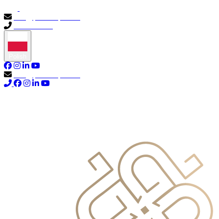
info@primocapital.ae
04 280 3528
Polish
info@primocapital.ae