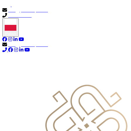
info@primocapital.ae
04 280 3528
Polish
info@primocapital.ae