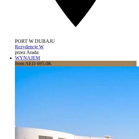
PORT W DUBAJU
Rezydencje W
przez Arada
WYNAJEM
from AED 695.0K