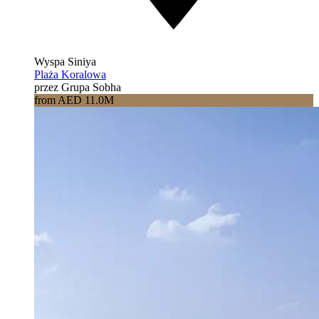
Wyspa Siniya
Plaża Koralowa
przez Grupa Sobha
from AED 11.0M