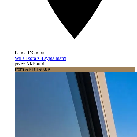
Palma Dżamira
Willa Ixora z 4 sypialniami
przez Al-Barari
from AED 190.0K