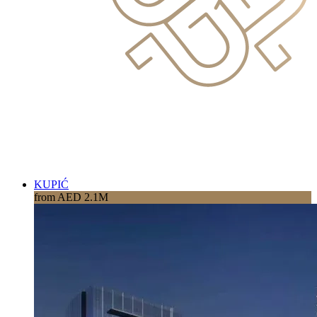
KUPIĆ
from AED 2.1M