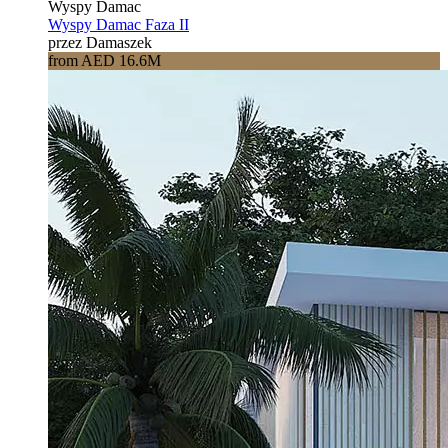
Wyspy Damac
Wyspy Damac Faza II
przez Damaszek
from AED 16.6M