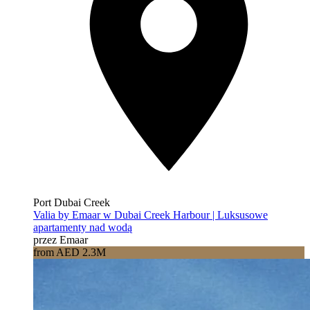
Port Dubai Creek
Valia by Emaar w Dubai Creek Harbour | Luksusowe
apartamenty nad wodą
przez Emaar
from AED 2.3M